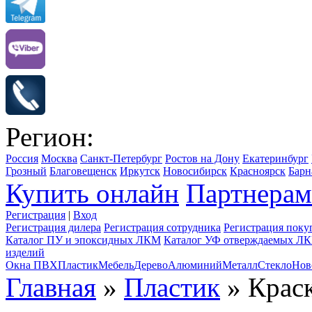
Регион:
Россия
Москва
Санкт-Петербург
Ростов на Дону
Екатеринбург
Грозный
Благовещенск
Иркутск
Новосибирск
Красноярск
Барн
Купить онлайн
Партнерам
Регистрация
|
Вход
Регистрация дилера
Регистрация сотрудника
Регистрация поку
Каталог ПУ и эпоксидных ЛКМ
Каталог УФ отверждаемых Л
изделий
Окна ПВХ
Пластик
Мебель
Дерево
Алюминий
Металл
Стекло
Нов
Главная
»
Пластик
» Крас