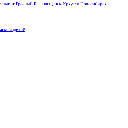
савьюрт
Грозный
Благовещенск
Иркутск
Новосибирск
раске изделий