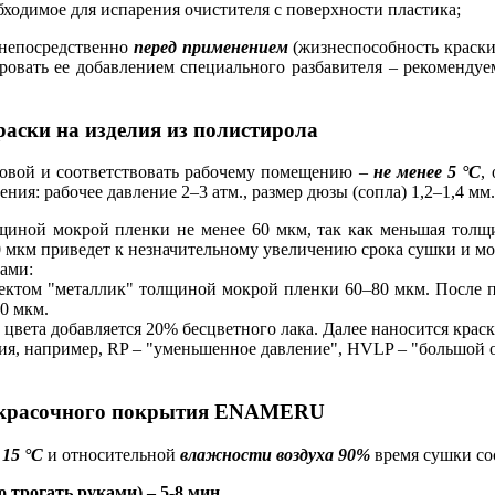
бходимое для испарения очистителя с поверхности пластика;
 непосредственно
перед применением
(жизнеспособность краски
ровать ее добавлением специального разбавителя – рекомендуем
раски на изделия из полистирола
ковой и соответствовать рабочему помещению –
не менее 5 °С
,
ия: рабочее давление 2–3 атм., размер дюзы (сопла) 1,2–1,4 мм
щиной мокрой пленки не менее 60 мкм, так как меньшая толщ
 мкм приведет к незначительному увеличению срока сушки и мо
ами:
ффектом "металлик" толщиной мокрой пленки 60–80 мкм. После
0 мкм.
 цвета добавляется 20% бесцветного лака. Далее наносится кра
ия, например, RP – "уменьшенное давление", HVLP – "большой о
акокрасочного покрытия ENAMERU
15 °С
и относительной
влажности воздуха 90%
время сушки сос
 трогать руками) –
5-8 мин,