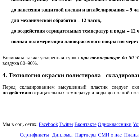
до нанесения защитной пленки и штабелирования –
9 ча
для механической обработки – 12 часов
,
до воздействия отрицательных температур и воды –
12 
полная полимеризация лакокрасочного покрытия через 
Возможна также ускоренная сушка
при температуре до 50 °С
воздуха 80–90%.
4. Технология окраски полистирола - складирова
Перед складированием высушенный пластик следует ок
воздействию
отрицательных температур и воды до полной по
Мы в соц. сетях:
Facebook
Twitter
Вконтакте
Одноклассники
Yo
Сертификаты
Дипломы
Партнеры
СМИ о нас
Планы