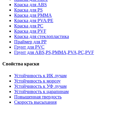
Краска для ABS
Краска для PS
Краска для PMMA
Краска для PVA/PE
Краска для PC
Краска для PVF
Краска для стеклопластика
Праймер для PP
Грунт для PVC
Грунт для ABS,PS,PMMA,PVA,PC,PVF
Свойства краски
Устойчивость к ИК лучам
Устойчивость к морозу
Устойчивость к УФ лучам
Устойчивость к царапинам
Повышенная твердость
Скорость высыхания