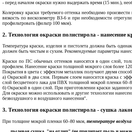
- перед началом окраски нужно выдержать время (15 мин.), нео
Колеровку краски требуемого оттенка необходимо произвести
вязкость по вискозиметру ВЗ-6 и при необходимости отрегули
профильтровать (фильтр 100 мкм).
2. Технология окраски полистирола - нанесение к
Температура краски, изделия и пистолета должна быть одина
должен быть чистым и сухим. Рекомендуемые параметры нанесен
Краски по ПС обычных оттенков наносятся в один слой, тол
профилем. Нанесение краски толщиной мокрого слоя более 120
Покрытия в цвета с эффектом металлик получают двумя способ
а) Окраской в два слоя. Первым слоем наносится краска с э
слой бесцветного лака для ПВХ толщиной мокрой пленки 60–8
б) Окраской в один слой. При приготовлении краски заданного
Для окраски можно использовать и другие технологии нанесен
безвоздушного и воздушного нанесения".
3. Технология окраски полистирола - сушка л
При толщине мокрой пленки 60–80 мкм,
температуре воздуха
пылевая сушка, "на отлип" (не прилипает пыль и можно