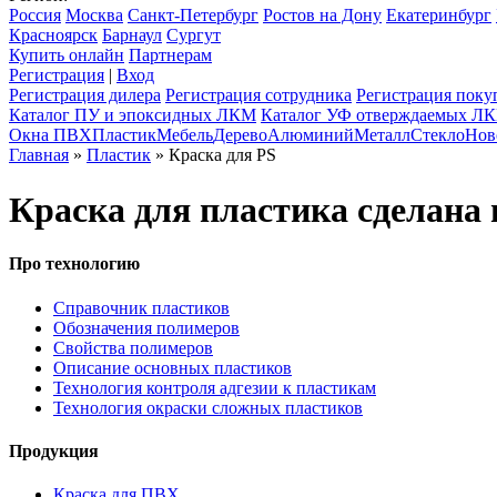
Россия
Москва
Санкт-Петербург
Ростов на Дону
Екатеринбург
Красноярск
Барнаул
Сургут
Купить онлайн
Партнерам
Регистрация
|
Вход
Регистрация дилера
Регистрация сотрудника
Регистрация поку
Каталог ПУ и эпоксидных ЛКМ
Каталог УФ отверждаемых Л
Окна ПВХ
Пластик
Мебель
Дерево
Алюминий
Металл
Стекло
Нов
Главная
»
Пластик
» Краска для PS
Краска для пластика сделана 
Про технологию
Справочник пластиков
Обозначения полимеров
Свойства полимеров
Описание основных пластиков
Технология контроля адгезии к пластикам
Технология окраски сложных пластиков
Продукция
Краска для ПВХ