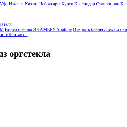
Уфа
Ижевск
Казань
Чебоксары
Курск
Краснодар
Ставрополь
Ха
пателя
КМ
Видео обзоры ЭНАМЕРУ Youtube
Открыть бизнес: цех по ок
ости
Контакты
из оргстекла