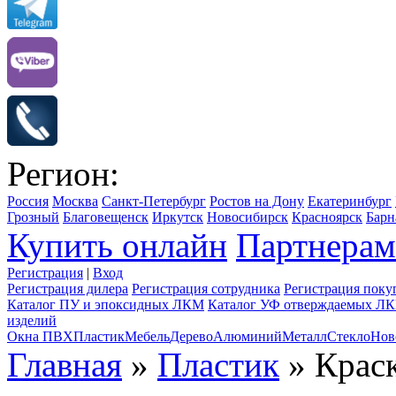
Регион:
Россия
Москва
Санкт-Петербург
Ростов на Дону
Екатеринбург
Грозный
Благовещенск
Иркутск
Новосибирск
Красноярск
Барн
Купить онлайн
Партнерам
Регистрация
|
Вход
Регистрация дилера
Регистрация сотрудника
Регистрация поку
Каталог ПУ и эпоксидных ЛКМ
Каталог УФ отверждаемых Л
изделий
Окна ПВХ
Пластик
Мебель
Дерево
Алюминий
Металл
Стекло
Нов
Главная
»
Пластик
» Краск