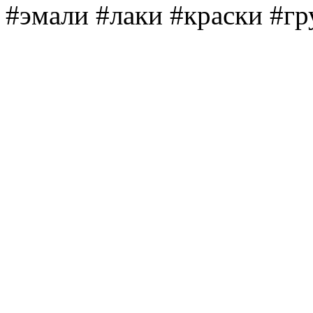
#эмали #лаки #краски #г