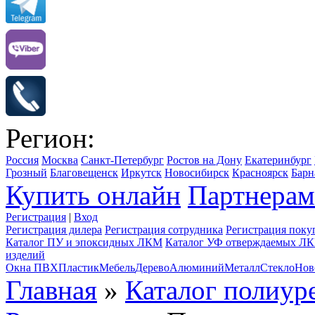
Регион:
Россия
Москва
Санкт-Петербург
Ростов на Дону
Екатеринбург
Грозный
Благовещенск
Иркутск
Новосибирск
Красноярск
Барн
Купить онлайн
Партнерам
Регистрация
|
Вход
Регистрация дилера
Регистрация сотрудника
Регистрация поку
Каталог ПУ и эпоксидных ЛКМ
Каталог УФ отверждаемых Л
изделий
Окна ПВХ
Пластик
Мебель
Дерево
Алюминий
Металл
Стекло
Нов
Главная
»
Каталог полиу