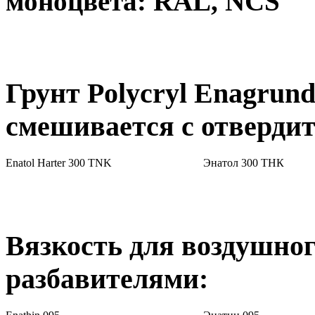
моноцвета: RAL, NCS
Грунт Polycryl Enagrun
смешивается с отверди
Enatol Harter 300 TNK
Энатол 300 ТНК
Вязкость для воздушно
разбавителями: