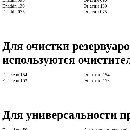
Enathin 095
Энатин 095
Enathin 130
Энатин 130
Enathin 075
Энатин 075
Для очистки резервуаро
используются очистите
Enaclean 154
Энаклин 154
Enaclean 153
Энаклин 153
Для универсальности п
Enasylan 459
Антиселиконовая доба