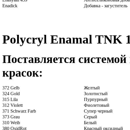
Enadick
Добавка - загуститель
Polycryl Enamal TNK 1
Поставляется системой 
красок:
372 Gelb
Желтый
324 Gold
Золотистый
315 Lila
Пурпурный
312 Violett
Фиолетовый
371 Schwarz Farb
Супер черный
373 Grau
Серый
310 Weib
Белый
380 OxidRot
Красный оксидный