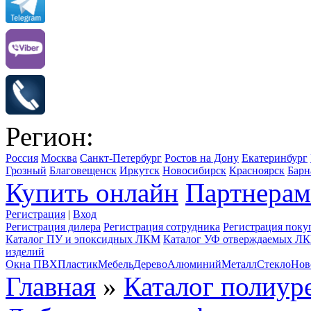
Регион:
Россия
Москва
Санкт-Петербург
Ростов на Дону
Екатеринбург
Грозный
Благовещенск
Иркутск
Новосибирск
Красноярск
Барн
Купить онлайн
Партнерам
Регистрация
|
Вход
Регистрация дилера
Регистрация сотрудника
Регистрация поку
Каталог ПУ и эпоксидных ЛКМ
Каталог УФ отверждаемых Л
изделий
Окна ПВХ
Пластик
Мебель
Дерево
Алюминий
Металл
Стекло
Нов
Главная
»
Каталог полиу