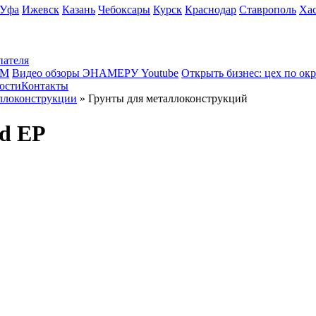
Уфа
Ижевск
Казань
Чебоксары
Курск
Краснодар
Ставрополь
Ха
пателя
КМ
Видео обзоры ЭНАМЕРУ Youtube
Открыть бизнес: цех по ок
ости
Контакты
ллоконструкции
» Грунты для металлоконструкций
d EP