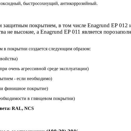
эпоксидный, быстросохнущий, антикоррозийный.
м защитным покрытием, в том числе
Enagrund EP 012 
ва не высокие
,
а Enagrund EP 011 является порозапо
м в покрытии создается следующим образом:
свойства)
 при очень агрессивной среде эксплуатации)
ытием - если необходимо)
или финишное покрытие)
 необходимости в глянцевом покрытии)
цвета: RAL, NCS