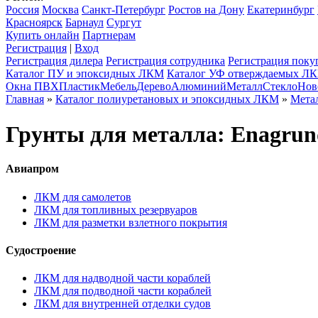
Россия
Москва
Санкт-Петербург
Ростов на Дону
Екатеринбург
Красноярск
Барнаул
Сургут
Купить онлайн
Партнерам
Регистрация
|
Вход
Регистрация дилера
Регистрация сотрудника
Регистрация поку
Каталог ПУ и эпоксидных ЛКМ
Каталог УФ отверждаемых Л
Окна ПВХ
Пластик
Мебель
Дерево
Алюминий
Металл
Стекло
Нов
Главная
»
Каталог полиуретановых и эпоксидных ЛКМ
»
Мета
Грунты для металла: Enagrun
Авиапром
ЛКМ для самолетов
ЛКМ для топливных резервуаров
ЛКМ для разметки взлетного покрытия
Судостроение
ЛКМ для надводной части кораблей
ЛКМ для подводной части кораблей
ЛКМ для внутренней отделки судов