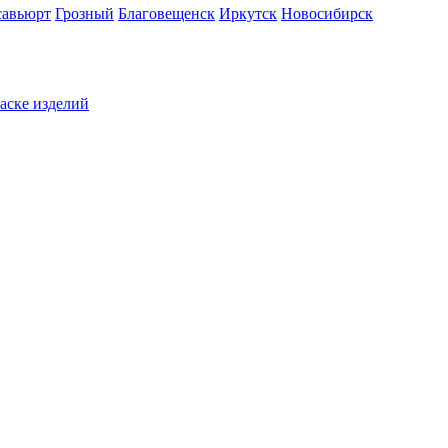
савьюрт
Грозный
Благовещенск
Иркутск
Новосибирск
раске изделий