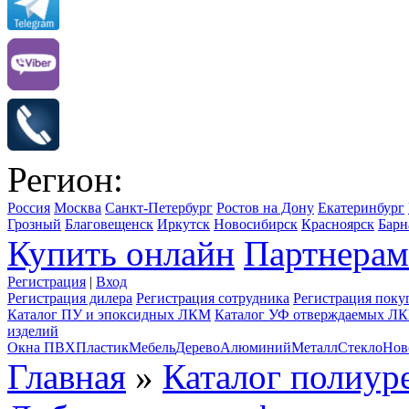
Регион:
Россия
Москва
Санкт-Петербург
Ростов на Дону
Екатеринбург
Грозный
Благовещенск
Иркутск
Новосибирск
Красноярск
Барн
Купить онлайн
Партнерам
Регистрация
|
Вход
Регистрация дилера
Регистрация сотрудника
Регистрация поку
Каталог ПУ и эпоксидных ЛКМ
Каталог УФ отверждаемых Л
изделий
Окна ПВХ
Пластик
Мебель
Дерево
Алюминий
Металл
Стекло
Нов
Главная
»
Каталог полиу