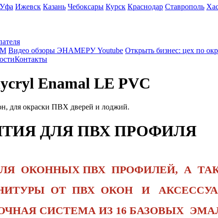
Уфа
Ижевск
Казань
Чебоксары
Курск
Краснодар
Ставрополь
Ха
пателя
КМ
Видео обзоры ЭНАМЕРУ Youtube
Открыть бизнес: цех по ок
ости
Контакты
ycryl Enamal LE PVC
он, для окраски ПВХ дверей и лоджий.
ИЯ ДЛЯ ПВХ ПРОФИЛЯ
ЛЯ ОКОННЫХ ПВХ ПРОФИЛЕЙ
, А ТА
РНИТУРЫ ОТ
ПВХ ОКОН И АКСЕССУА
ОЧНАЯ СИСТЕМА
ИЗ 16 БАЗОВЫХ ЭМА