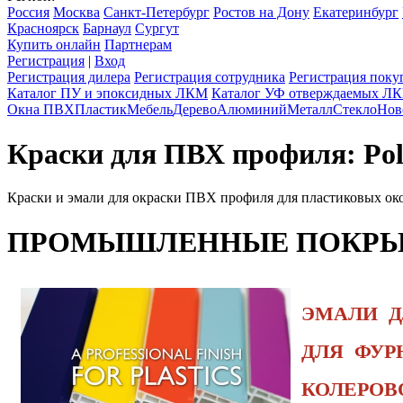
Россия
Москва
Санкт-Петербург
Ростов на Дону
Екатеринбург
Красноярск
Барнаул
Сургут
Купить онлайн
Партнерам
Регистрация
|
Вход
Регистрация дилера
Регистрация сотрудника
Регистрация поку
Каталог ПУ и эпоксидных ЛКМ
Каталог УФ отверждаемых Л
Окна ПВХ
Пластик
Мебель
Дерево
Алюминий
Металл
Стекло
Нов
Краски для ПВХ профиля: Pol
Краски и эмали для окраски ПВХ профиля для пластиковых ок
ПРОМЫШЛЕННЫЕ ПОКРЫТ
ЭМАЛИ Д
ДЛЯ ФУ
КОЛЕРОВ