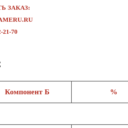
Ь ЗАКАЗ:
AMERU.RU
2-21-70
C
Компонент Б
%