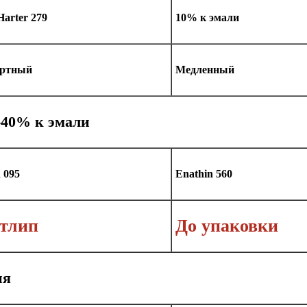
Harter 279
10% к эмали
артный
Медленный
-40% к эмали
 095
Enathin 560
отлип
До упаковки
ия