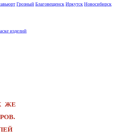
савьюрт
Грозный
Благовещенск
Иркутск
Новосибирск
раске изделий
К ЖЕ
РОВ.
ЛЕЙ