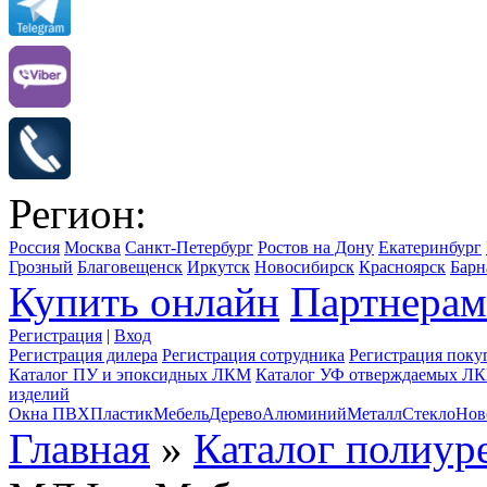
Регион:
Россия
Москва
Санкт-Петербург
Ростов на Дону
Екатеринбург
Грозный
Благовещенск
Иркутск
Новосибирск
Красноярск
Барн
Купить онлайн
Партнерам
Регистрация
|
Вход
Регистрация дилера
Регистрация сотрудника
Регистрация поку
Каталог ПУ и эпоксидных ЛКМ
Каталог УФ отверждаемых Л
изделий
Окна ПВХ
Пластик
Мебель
Дерево
Алюминий
Металл
Стекло
Нов
Главная
»
Каталог полиу