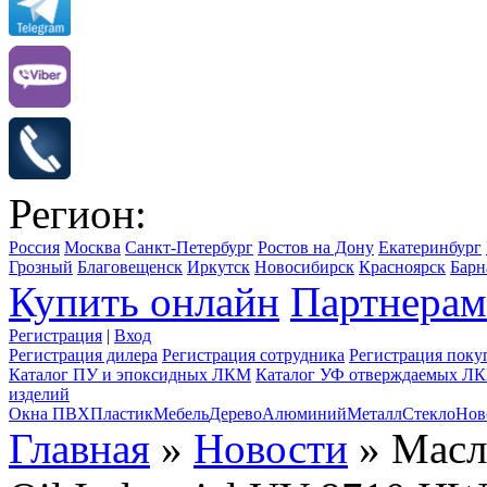
Регион:
Россия
Москва
Санкт-Петербург
Ростов на Дону
Екатеринбург
Грозный
Благовещенск
Иркутск
Новосибирск
Красноярск
Барн
Купить онлайн
Партнерам
Регистрация
|
Вход
Регистрация дилера
Регистрация сотрудника
Регистрация поку
Каталог ПУ и эпоксидных ЛКМ
Каталог УФ отверждаемых Л
изделий
Окна ПВХ
Пластик
Мебель
Дерево
Алюминий
Металл
Стекло
Нов
Главная
»
Новости
» Масл