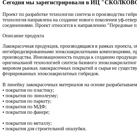
Сегодня мы зарегистрировали в ИЦ "СКОЛКОВО
Проект по разработке технологии синтеза и производства гиб
технология направлена на создание нового поколения уф-отв
соединениями. Проект относится к направлению "Передовые 
Описание продукта
Лакокрасочная продукция, производящаяся в рамках проекта, 
негибридизированными эпоксиакрилатными композициями, при 
производства. Инновационность подхода к созданию продукци
оригинальной технологией синтеза базового эпоксиакрилатног
мировом рынках лакокрасочных покрытий и сырья не существ
фторированных эпоксиакрилатных гибридов.
В линейку лакокрасочных материалов на основе разрабатыва
• покрытия по пластику;
• покрытия по линолеуму;
• покрытия по паркету;
• покрытия по МДФ;
• покрытия по фанере;
• покрытия по металлу;
• покрытия для строительной опалубки.