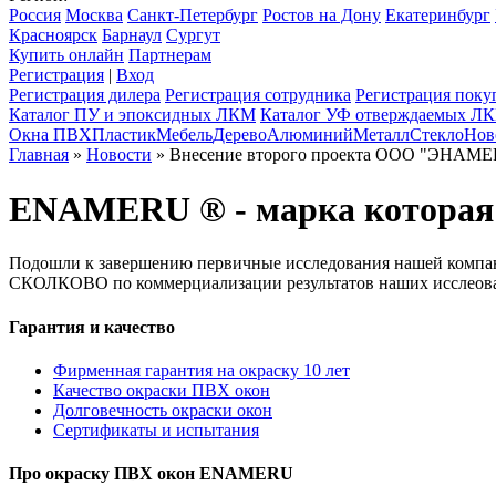
Россия
Москва
Санкт-Петербург
Ростов на Дону
Екатеринбург
Красноярск
Барнаул
Сургут
Купить онлайн
Партнерам
Регистрация
|
Вход
Регистрация дилера
Регистрация сотрудника
Регистрация поку
Каталог ПУ и эпоксидных ЛКМ
Каталог УФ отверждаемых Л
Окна ПВХ
Пластик
Мебель
Дерево
Алюминий
Металл
Стекло
Нов
Главная
»
Новости
» Внесение второго проекта ООО "ЭНАМ
ENAMERU ® - марка которая
Подошли к завершению первичные исследования нашей компа
СКОЛКОВО по коммерциализации результатов наших исслеов
Гарантия и качество
Фирменная гарантия на окраску 10 лет
Качество окраски ПВХ окон
Долговечность окраски окон
Сертификаты и испытания
Про окраску ПВХ окон ENAMERU