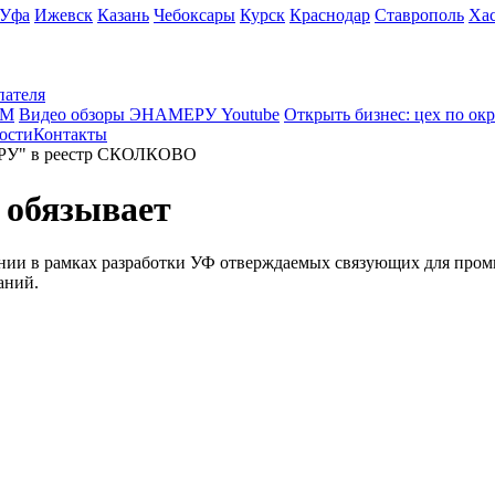
Уфа
Ижевск
Казань
Чебоксары
Курск
Краснодар
Ставрополь
Ха
пателя
КМ
Видео обзоры ЭНАМЕРУ Youtube
Открыть бизнес: цех по ок
ости
Контакты
ЕРУ" в реестр СКОЛКОВО
 обязывает
нии в рамках разработки УФ отверждаемых связующих для про
аний.