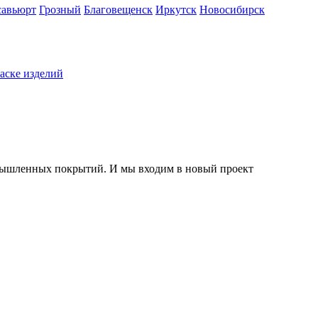
савьюрт
Грозный
Благовещенск
Иркутск
Новосибирск
раске изделий
мышленных покрытий. И мы входим в новый проект