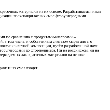
красочных материалов на их основе. Разрабатываемая нами
идизации эпоксиакрилатных смол фторуглеродными
ами по сравнению с продуктами-аналогами –
в том числе, и собственным синтезом сырья для его
эпоксиакрилатной композиции, путём разработанной нами
торуглеродами до фторполимера. Ни на российском, ни на
верждаемых лакокрасочных материалов на основе
рилатных смол входят: