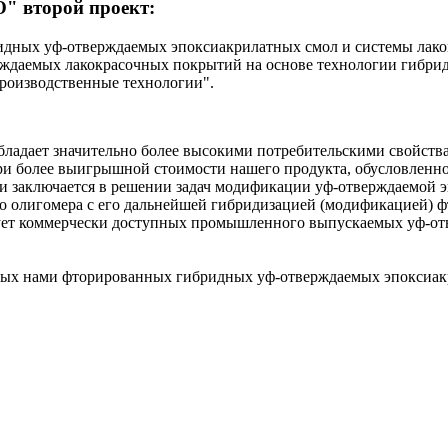
" второй проект:
ридных уф-отверждаемых эпоксиакрилатных смол и системы лако
ерждаемых лакокрасочных покрытий на основе технологии гибр
производственные технологии".
обладает значительно более высокими потребительскими свойств
более выигрышной стоимости нашего продукта, обусловленной, 
и заключается в решении задач модификации уф-отверждаемой 
о олигомера с его дальнейшей гибридизацией (модификацией) ф
ует коммерчески доступных промышленного выпускаемых уф-от
емых нами фторированных гибридных уф-отверждаемых эпоксиак