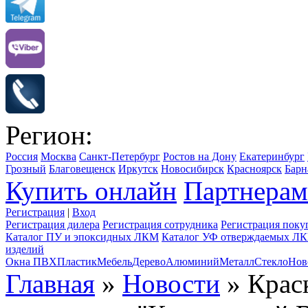
Регион:
Россия
Москва
Санкт-Петербург
Ростов на Дону
Екатеринбург
Грозный
Благовещенск
Иркутск
Новосибирск
Красноярск
Барн
Купить онлайн
Партнерам
Регистрация
|
Вход
Регистрация дилера
Регистрация сотрудника
Регистрация поку
Каталог ПУ и эпоксидных ЛКМ
Каталог УФ отверждаемых Л
изделий
Окна ПВХ
Пластик
Мебель
Дерево
Алюминий
Металл
Стекло
Нов
Главная
»
Новости
» Крас