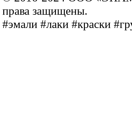
права защищены.
#эмали #лаки #краски #г