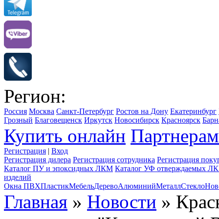
Регион:
Россия
Москва
Санкт-Петербург
Ростов на Дону
Екатеринбург
Грозный
Благовещенск
Иркутск
Новосибирск
Красноярск
Барн
Купить онлайн
Партнерам
Регистрация
|
Вход
Регистрация дилера
Регистрация сотрудника
Регистрация поку
Каталог ПУ и эпоксидных ЛКМ
Каталог УФ отверждаемых Л
изделий
Окна ПВХ
Пластик
Мебель
Дерево
Алюминий
Металл
Стекло
Нов
Главная
»
Новости
» Крас