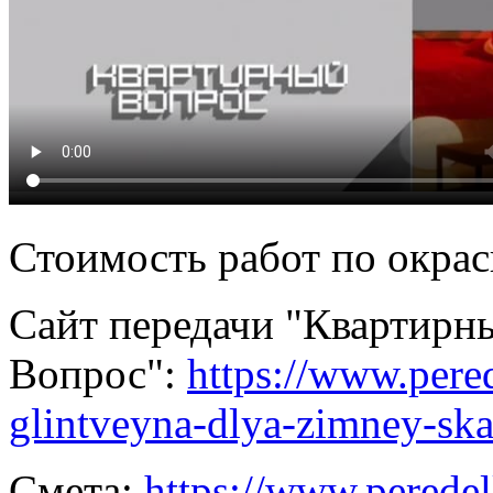
Стоимость работ по окрас
Сайт передачи "Квартирн
Вопрос":
https://www.pered
glintveyna-dlya-zimney-ska
Смета:
https://www.peredel