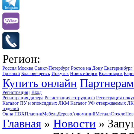
Регион:
Россия
Москва
Санкт-Петербург
Ростов на Дону
Екатеринбург
Грозный
Благовещенск
Иркутск
Новосибирск
Красноярск
Барн
Купить онлайн
Партнерам
Регистрация
|
Вход
Регистрация дилера
Регистрация сотрудника
Регистрация поку
Каталог ПУ и эпоксидных ЛКМ
Каталог УФ отверждаемых Л
изделий
Окна ПВХ
Пластик
Мебель
Дерево
Алюминий
Металл
Стекло
Нов
Главная
»
Новости
» Запу