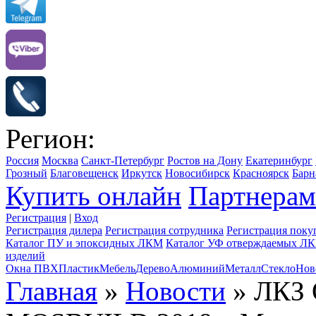
Регион:
Россия
Москва
Санкт-Петербург
Ростов на Дону
Екатеринбург
Грозный
Благовещенск
Иркутск
Новосибирск
Красноярск
Барн
Купить онлайн
Партнерам
Регистрация
|
Вход
Регистрация дилера
Регистрация сотрудника
Регистрация поку
Каталог ПУ и эпоксидных ЛКМ
Каталог УФ отверждаемых Л
изделий
Окна ПВХ
Пластик
Мебель
Дерево
Алюминий
Металл
Стекло
Нов
Главная
»
Новости
» ЛКЗ 