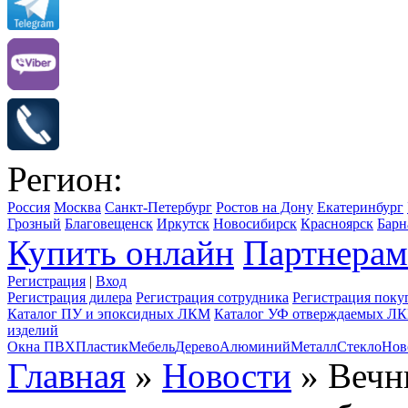
Регион:
Россия
Москва
Санкт-Петербург
Ростов на Дону
Екатеринбург
Грозный
Благовещенск
Иркутск
Новосибирск
Красноярск
Барн
Купить онлайн
Партнерам
Регистрация
|
Вход
Регистрация дилера
Регистрация сотрудника
Регистрация поку
Каталог ПУ и эпоксидных ЛКМ
Каталог УФ отверждаемых Л
изделий
Окна ПВХ
Пластик
Мебель
Дерево
Алюминий
Металл
Стекло
Нов
Главная
»
Новости
» Вечн