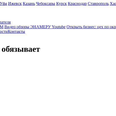
Уфа
Ижевск
Казань
Чебоксары
Курск
Краснодар
Ставрополь
Ха
пателя
КМ
Видео обзоры ЭНАМЕРУ Youtube
Открыть бизнес: цех по ок
ости
Контакты
 обязывает