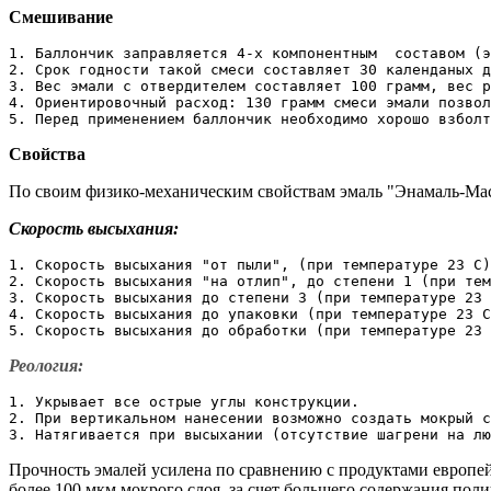
Смешивание
1. Баллончик заправляется 4-х компонентным  составом (э
2. Срок годности такой смеси составляет 30 календаных д
3. Вес эмали с отвердителем составляет 100 грамм, вес р
4. Ориентировочный расход: 130 грамм смеси эмали позвол
5. Перед применением баллончик необходимо хорошо взболт
Свойства
По своим физико-механическим свойствам эмаль "Энамаль-Мас
Скорость высыхания:
1. Скорость высыхания "от пыли", (при температуре 23 С)
2. Скорость высыхания "на отлип", до степени 1 (при тем
3. Скорость высыхания до степени 3 (при температуре 23 
4. Скорость высыхания до упаковки (при температуре 23 С
5. Скорость высыхания до обработки (при температуре 23 
Реология:
1. Укрывает все острые углы конструкции.

2. При вертикальном нанесении возможно создать мокрый с
3. Натягивается при высыхании (отсутствие шагрени на лю
Прочность эмалей усилена по сравнению с продуктами европе
более 100 мкм мокрого слоя, за счет большего содержания по