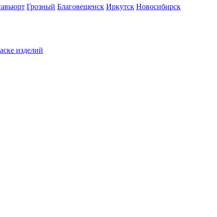
савьюрт
Грозный
Благовещенск
Иркутск
Новосибирск
раске изделий