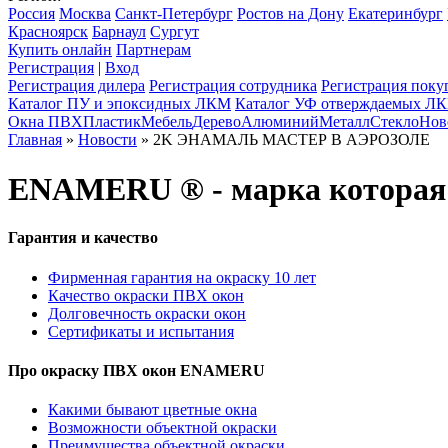
Россия
Москва
Санкт-Петербург
Ростов на Дону
Екатеринбург
Красноярск
Барнаул
Сургут
Купить онлайн
Партнерам
Регистрация
|
Вход
Регистрация дилера
Регистрация сотрудника
Регистрация поку
Каталог ПУ и эпоксидных ЛКМ
Каталог УФ отверждаемых Л
Окна ПВХ
Пластик
Мебель
Дерево
Алюминий
Металл
Стекло
Нов
Главная
»
Новости
» 2K ЭНАМАЛЬ МАСТЕР В АЭРОЗОЛЕ
ENAMERU ® - марка которая
Гарантия и качество
Фирменная гарантия на окраску 10 лет
Качество окраски ПВХ окон
Долговечность окраски окон
Сертификаты и испытания
Про окраску ПВХ окон ENAMERU
Какими бывают цветные окна
Возможности объектной окраски
Преимущества объектной окраски