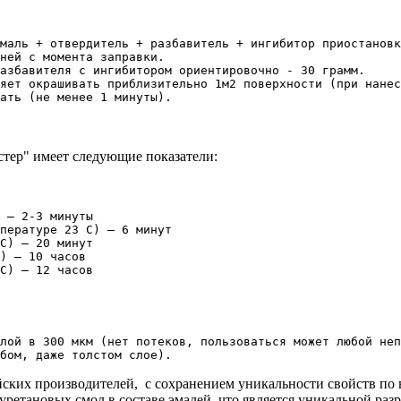
маль + отвердитель + разбавитель + ингибитор приостановк
ней с момента заправки.

азбавителя с ингибитором ориентировочно - 30 грамм.

яет окрашивать приблизительно 1м2 поверхности (при нанес
ать (не менее 1 минуты).
тер" имеет следующие показатели:
 — 2-3 минуты

пературе 23 С) — 6 минут

С) — 20 минут

) — 10 часов

С) — 12 часов
лой в 300 мкм (нет потеков, пользоваться может любой неп
бом, даже толстом слое).
йских производителей, с сохранением уникальности свойств по
лиуретановых смол в составе эмалей, что является уникальной 