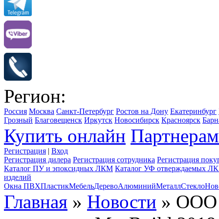
Регион:
Россия
Москва
Санкт-Петербург
Ростов на Дону
Екатеринбург
Грозный
Благовещенск
Иркутск
Новосибирск
Красноярск
Барн
Купить онлайн
Партнерам
Регистрация
|
Вход
Регистрация дилера
Регистрация сотрудника
Регистрация поку
Каталог ПУ и эпоксидных ЛКМ
Каталог УФ отверждаемых Л
изделий
Окна ПВХ
Пластик
Мебель
Дерево
Алюминий
Металл
Стекло
Нов
Главная
»
Новости
» ООО 