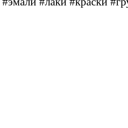
#эмали #лаки #краски #г