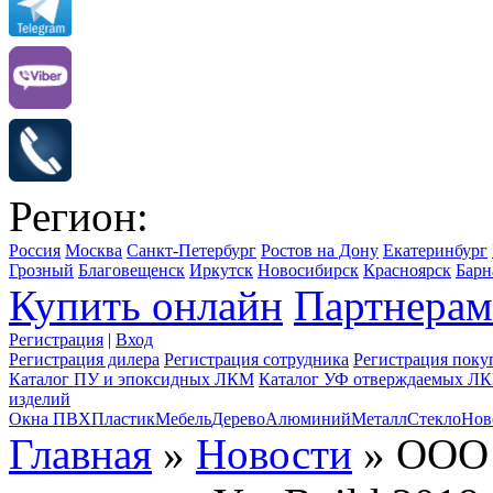
Регион:
Россия
Москва
Санкт-Петербург
Ростов на Дону
Екатеринбург
Грозный
Благовещенск
Иркутск
Новосибирск
Красноярск
Барн
Купить онлайн
Партнерам
Регистрация
|
Вход
Регистрация дилера
Регистрация сотрудника
Регистрация поку
Каталог ПУ и эпоксидных ЛКМ
Каталог УФ отверждаемых Л
изделий
Окна ПВХ
Пластик
Мебель
Дерево
Алюминий
Металл
Стекло
Нов
Главная
»
Новости
» ООО 