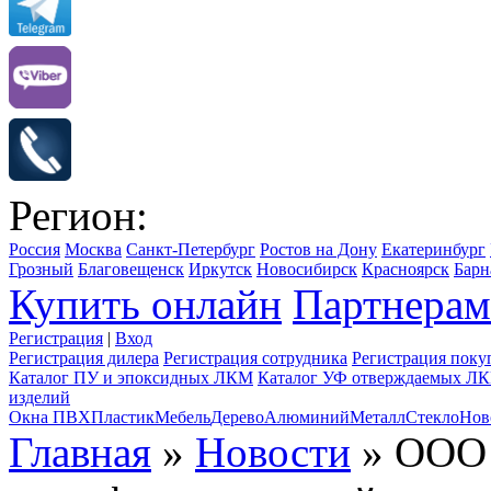
Регион:
Россия
Москва
Санкт-Петербург
Ростов на Дону
Екатеринбург
Грозный
Благовещенск
Иркутск
Новосибирск
Красноярск
Барн
Купить онлайн
Партнерам
Регистрация
|
Вход
Регистрация дилера
Регистрация сотрудника
Регистрация поку
Каталог ПУ и эпоксидных ЛКМ
Каталог УФ отверждаемых Л
изделий
Окна ПВХ
Пластик
Мебель
Дерево
Алюминий
Металл
Стекло
Нов
Главная
»
Новости
» ООО