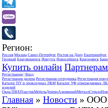
Регион:
Россия
Москва
Санкт-Петербург
Ростов на Дону
Екатеринбург
Грозный
Благовещенск
Иркутск
Новосибирск
Красноярск
Барн
Купить онлайн
Партнерам
Регистрация
|
Вход
Регистрация дилера
Регистрация сотрудника
Регистрация поку
Каталог ПУ и эпоксидных ЛКМ
Каталог УФ отверждаемых Л
изделий
Окна ПВХ
Пластик
Мебель
Дерево
Алюминий
Металл
Стекло
Нов
Главная
»
Новости
» ООО