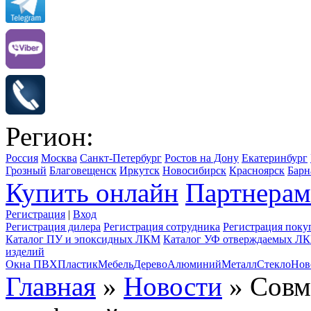
Регион:
Россия
Москва
Санкт-Петербург
Ростов на Дону
Екатеринбург
Грозный
Благовещенск
Иркутск
Новосибирск
Красноярск
Барн
Купить онлайн
Партнерам
Регистрация
|
Вход
Регистрация дилера
Регистрация сотрудника
Регистрация поку
Каталог ПУ и эпоксидных ЛКМ
Каталог УФ отверждаемых Л
изделий
Окна ПВХ
Пластик
Мебель
Дерево
Алюминий
Металл
Стекло
Нов
Главная
»
Новости
» Совм