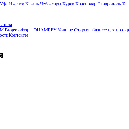
Уфа
Ижевск
Казань
Чебоксары
Курск
Краснодар
Ставрополь
Ха
пателя
КМ
Видео обзоры ЭНАМЕРУ Youtube
Открыть бизнес: цех по ок
ости
Контакты
я