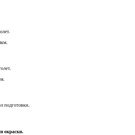
олет.
мкм.
олет.
м.
л подготовки.
и окраски.