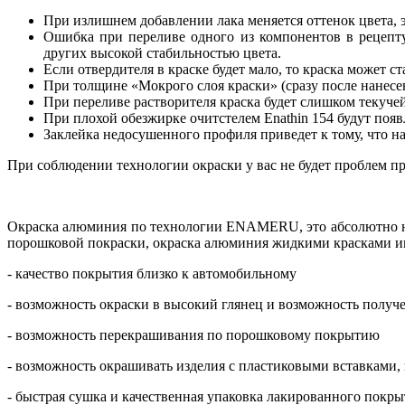
При излишнем добавлении лака меняется оттенок цвета, 
Ошибка при переливе одного из компонентов в рецепт
других высокой стабильностью цвета.
Если отвердителя в краске будет мало, то краска может с
При толщине «Мокрого слоя краски» (сразу после нанесе
При переливе растворителя краска будет слишком текучей,
При плохой обезжирке очитстелем Enathin 154 будут появ
Заклейка недосушенного профиля приведет к тому, что на
При соблюдении технологии окраски у вас не будет проблем п
Окраска алюминия по технологии ENAMERU, это абсолютно но
порошковой покраски, окраска алюминия жидкими красками и
- качество покрытия близко к автомобильному
- возможность окраски в высокий глянец и возможность получ
- возможность перекрашивания по порошковому покрытию
- возможность окрашивать изделия с пластиковыми вставками,
- быстрая сушка и качественная упаковка лакированного покр