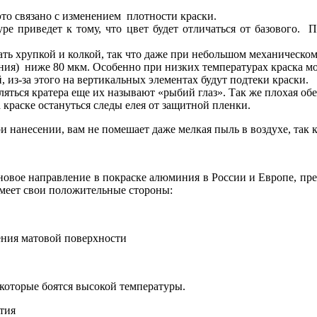
это связано с изменением плотности краски.
уре приведет к тому, что цвет будет отличаться от базовог
тать хрупкой и колкой, так что даже при небольшом механическо
ния) ниже 80 мкм. Особенно при низких температурах краска мо
 из-за этого на вертикальных элементах будут подтеки краски.
ляться кратера еще их называют «рыбий глаз». Так же плохая об
 краске остануться следы елея от защитной пленки.
ри нанесении, вам не помешает даже мелкая пыль в воздухе, т
вое направление в покраске алюминия в России и Европе, пред
меет свои положительные стороны:
ения матовой поверхности
 которые боятся высокой температуры.
ытия