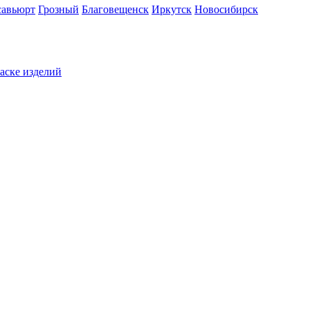
савьюрт
Грозный
Благовещенск
Иркутск
Новосибирск
раске изделий