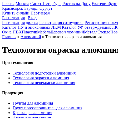
Россия
Москва
Санкт-Петербург
Ростов на Дону
Екатеринбург
Красноярск
Барнаул
Сургут
Купить онлайн
Партнерам
Регистрация
|
Вход
Регистрация дилера
Регистрация сотрудника
Регистрация поку
Каталог ПУ и эпоксидных ЛКМ
Каталог УФ отверждаемых Л
Окна ПВХ
Пластик
Мебель
Дерево
Алюминий
Металл
Стекло
Нов
Главная
»
Алюминий
» Технология окраски алюминия
Технология окраски алюмини
Про технологию
Технология подготовки алюминия
Технология окраски алюминия
Технология перекраски алюминия
Продукция
Грунты для алюминия
Грунт порозаполнитель для алюминия
Краска для алюминия
Эмаль для алюминия