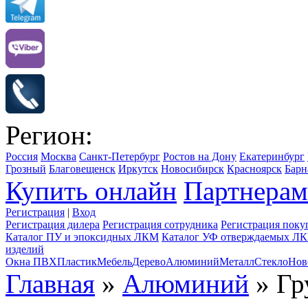
Регион:
Россия
Москва
Санкт-Петербург
Ростов на Дону
Екатеринбург
Грозный
Благовещенск
Иркутск
Новосибирск
Красноярск
Барн
Купить онлайн
Партнерам
Регистрация
|
Вход
Регистрация дилера
Регистрация сотрудника
Регистрация поку
Каталог ПУ и эпоксидных ЛКМ
Каталог УФ отверждаемых Л
изделий
Окна ПВХ
Пластик
Мебель
Дерево
Алюминий
Металл
Стекло
Нов
Главная
»
Алюминий
» Гр