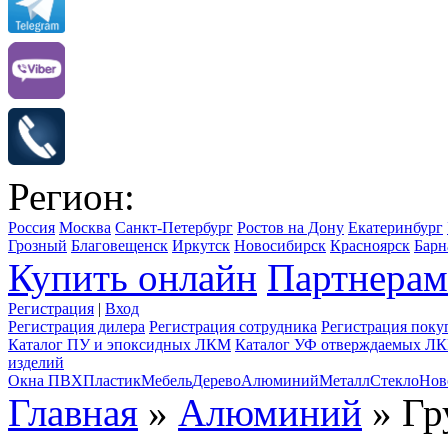
Регион:
Россия
Москва
Санкт-Петербург
Ростов на Дону
Екатеринбург
Грозный
Благовещенск
Иркутск
Новосибирск
Красноярск
Барн
Купить онлайн
Партнерам
Регистрация
|
Вход
Регистрация дилера
Регистрация сотрудника
Регистрация поку
Каталог ПУ и эпоксидных ЛКМ
Каталог УФ отверждаемых Л
изделий
Окна ПВХ
Пластик
Мебель
Дерево
Алюминий
Металл
Стекло
Нов
Главная
»
Алюминий
» Гр