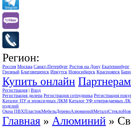
Регион:
Россия
Москва
Санкт-Петербург
Ростов на Дону
Екатеринбург
Грозный
Благовещенск
Иркутск
Новосибирск
Красноярск
Барн
Купить онлайн
Партнерам
Регистрация
|
Вход
Регистрация дилера
Регистрация сотрудника
Регистрация поку
Каталог ПУ и эпоксидных ЛКМ
Каталог УФ отверждаемых Л
изделий
Окна ПВХ
Пластик
Мебель
Дерево
Алюминий
Металл
Стекло
Нов
Главная
»
Алюминий
» Св