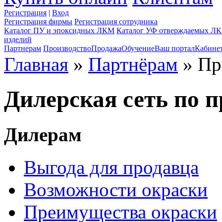
Регистрация
|
Вход
Регистрация фирмы
Регистрация сотрудника
Каталог ПУ и эпоксидных ЛКМ
Каталог УФ отверждаемых Л
изделий
Партнерам
Производство
Продажа
Обучение
Ваш портал
Кабине
Главная
»
Партнёрам
» Пр
Дилерская сеть по
Дилерам
Выгода для продавца
Возможности окраски
Преимущества окраски