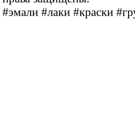
#эмали #лаки #краски #г