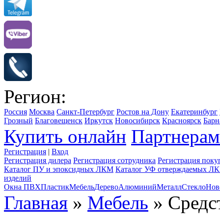
Регион:
Россия
Москва
Санкт-Петербург
Ростов на Дону
Екатеринбург
Грозный
Благовещенск
Иркутск
Новосибирск
Красноярск
Барн
Купить онлайн
Партнерам
Регистрация
|
Вход
Регистрация дилера
Регистрация сотрудника
Регистрация поку
Каталог ПУ и эпоксидных ЛКМ
Каталог УФ отверждаемых Л
изделий
Окна ПВХ
Пластик
Мебель
Дерево
Алюминий
Металл
Стекло
Нов
Главная
»
Мебель
» Средст