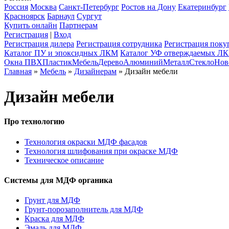
Россия
Москва
Санкт-Петербург
Ростов на Дону
Екатеринбург
Красноярск
Барнаул
Сургут
Купить онлайн
Партнерам
Регистрация
|
Вход
Регистрация дилера
Регистрация сотрудника
Регистрация поку
Каталог ПУ и эпоксидных ЛКМ
Каталог УФ отверждаемых Л
Окна ПВХ
Пластик
Мебель
Дерево
Алюминий
Металл
Стекло
Нов
Главная
»
Мебель
»
Дизайнерам
» Дизайн мебели
Дизайн мебели
Про технологию
Технология окраски МДФ фасадов
Технология шлифования при окраске МДФ
Техническое описание
Системы для МДФ органика
Грунт для МДФ
Грунт-порозаполнитель для МДФ
Краска для МДФ
Эмаль для МДФ