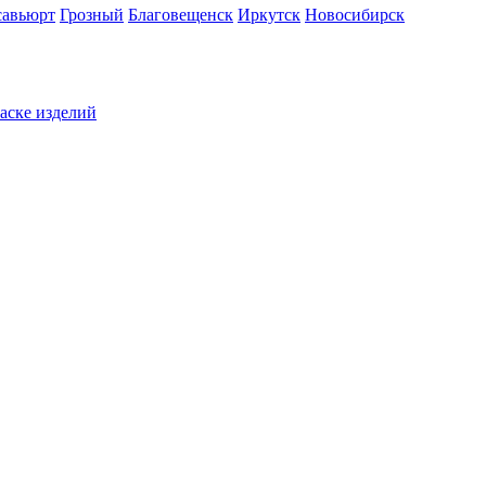
савьюрт
Грозный
Благовещенск
Иркутск
Новосибирск
раске изделий