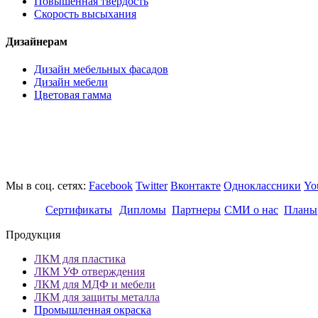
Повышенная твердость
Скорость высыхания
Дизайнерам
Дизайн мебельных фасадов
Дизайн мебели
Цветовая гамма
Мы в соц. сетях:
Facebook
Twitter
Вконтакте
Одноклассники
Yo
Сертификаты
Дипломы
Партнеры
СМИ о нас
Планы
Продукция
ЛКМ для пластика
ЛКМ УФ отверждения
ЛКМ для МДФ и мебели
ЛКМ для защиты металла
Промышленная окраска