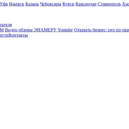
Уфа
Ижевск
Казань
Чебоксары
Курск
Краснодар
Ставрополь
Ха
пателя
КМ
Видео обзоры ЭНАМЕРУ Youtube
Открыть бизнес: цех по ок
ости
Контакты