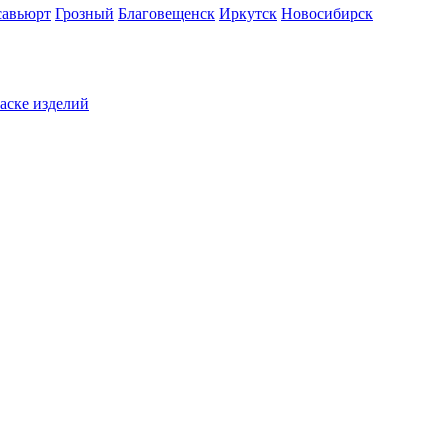
савьюрт
Грозный
Благовещенск
Иркутск
Новосибирск
раске изделий