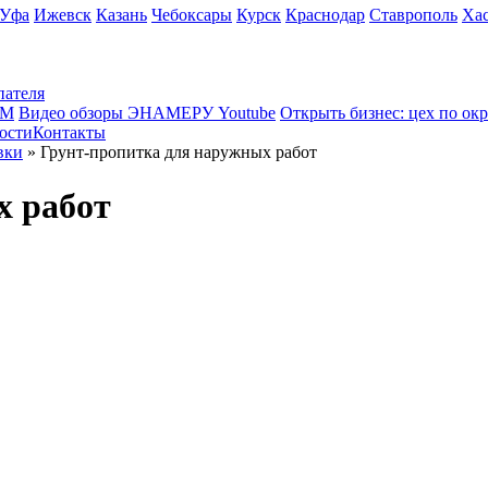
Уфа
Ижевск
Казань
Чебоксары
Курск
Краснодар
Ставрополь
Ха
пателя
КМ
Видео обзоры ЭНАМЕРУ Youtube
Открыть бизнес: цех по ок
ости
Контакты
вки
» Грунт-пропитка для наружных работ
х работ