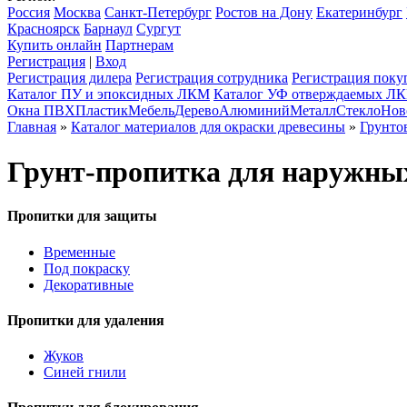
Россия
Москва
Санкт-Петербург
Ростов на Дону
Екатеринбург
Красноярск
Барнаул
Сургут
Купить онлайн
Партнерам
Регистрация
|
Вход
Регистрация дилера
Регистрация сотрудника
Регистрация поку
Каталог ПУ и эпоксидных ЛКМ
Каталог УФ отверждаемых Л
Окна ПВХ
Пластик
Мебель
Дерево
Алюминий
Металл
Стекло
Нов
Главная
»
Каталог материалов для окраски древесины
»
Грунто
Грунт-пропитка для наружны
Пропитки для защиты
Временные
Под покраску
Декоративные
Пропитки для удаления
Жуков
Синей гнили