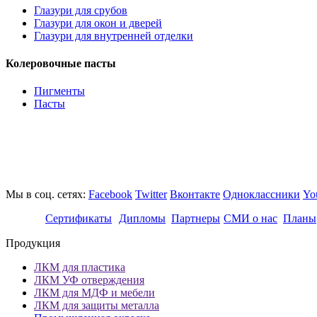
Глазури для срубов
Глазури для окон и дверей
Глазури для внутренней отделки
Колеровочные пасты
Пигменты
Пасты
Мы в соц. сетях:
Facebook
Twitter
Вконтакте
Одноклассники
Yo
Сертификаты
Дипломы
Партнеры
СМИ о нас
Планы
Продукция
ЛКМ для пластика
ЛКМ УФ отверждения
ЛКМ для МДФ и мебели
ЛКМ для защиты металла