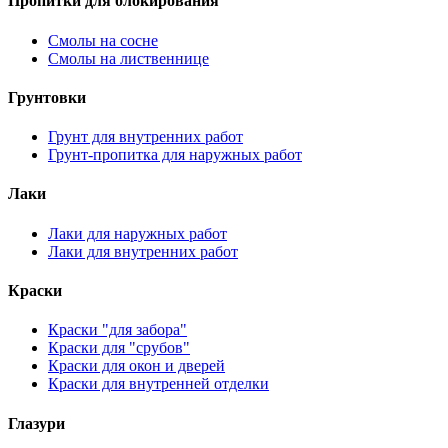
Пропитки для блокирования
Смолы на сосне
Смолы на лиственнице
Грунтовки
Грунт для внутренних работ
Грунт-пропитка для наружных работ
Лаки
Лаки для наружных работ
Лаки для внутренних работ
Краски
Краски "для забора"
Краски для "срубов"
Краски для окон и дверей
Краски для внутренней отделки
Глазури