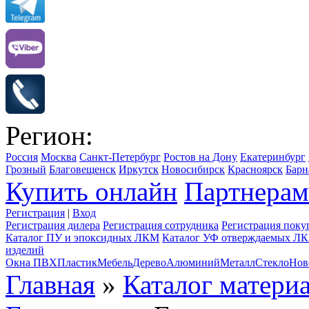
Регион:
Россия
Москва
Санкт-Петербург
Ростов на Дону
Екатеринбург
Грозный
Благовещенск
Иркутск
Новосибирск
Красноярск
Барн
Купить онлайн
Партнерам
Регистрация
|
Вход
Регистрация дилера
Регистрация сотрудника
Регистрация поку
Каталог ПУ и эпоксидных ЛКМ
Каталог УФ отверждаемых Л
изделий
Окна ПВХ
Пластик
Мебель
Дерево
Алюминий
Металл
Стекло
Нов
Главная
»
Каталог матери