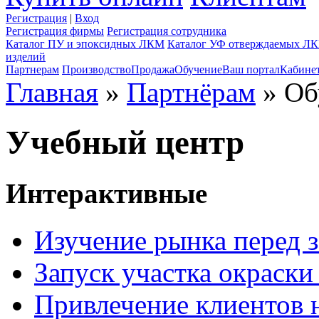
Регистрация
|
Вход
Регистрация фирмы
Регистрация сотрудника
Каталог ПУ и эпоксидных ЛКМ
Каталог УФ отверждаемых Л
изделий
Партнерам
Производство
Продажа
Обучение
Ваш портал
Кабине
Главная
»
Партнёрам
» Об
Учебный центр
Интерактивные
Изучение рынка перед 
Запуск участка окраски
Привлечение клиентов 