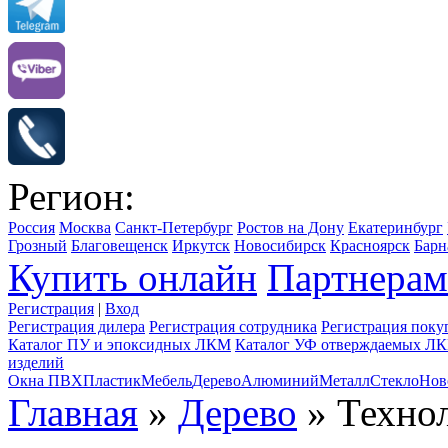
Регион:
Россия
Москва
Санкт-Петербург
Ростов на Дону
Екатеринбург
Грозный
Благовещенск
Иркутск
Новосибирск
Красноярск
Барн
Купить онлайн
Партнерам
Регистрация
|
Вход
Регистрация дилера
Регистрация сотрудника
Регистрация поку
Каталог ПУ и эпоксидных ЛКМ
Каталог УФ отверждаемых Л
изделий
Окна ПВХ
Пластик
Мебель
Дерево
Алюминий
Металл
Стекло
Нов
Главная
»
Дерево
» Технол