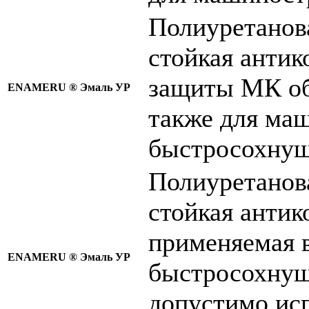
Полиуретанов
стойкая антик
защиты МК об
ENAMERU ®
Эмаль УР
также для ма
быстросохнущая
Полиуретанов
стойкая антик
применяемая в
ENAMERU ®
Эмаль УР
быстросохнуща
допустимо исп