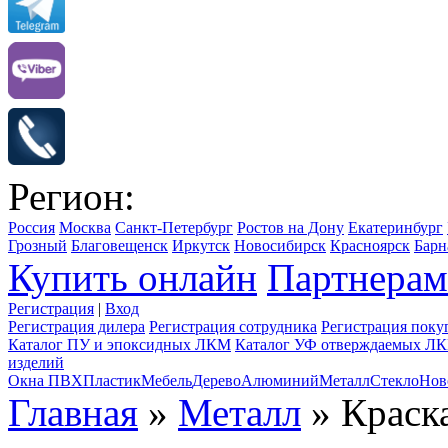
Регион:
Россия
Москва
Санкт-Петербург
Ростов на Дону
Екатеринбург
Грозный
Благовещенск
Иркутск
Новосибирск
Красноярск
Барн
Купить онлайн
Партнерам
Регистрация
|
Вход
Регистрация дилера
Регистрация сотрудника
Регистрация поку
Каталог ПУ и эпоксидных ЛКМ
Каталог УФ отверждаемых Л
изделий
Окна ПВХ
Пластик
Мебель
Дерево
Алюминий
Металл
Стекло
Нов
Главная
»
Металл
» Краска