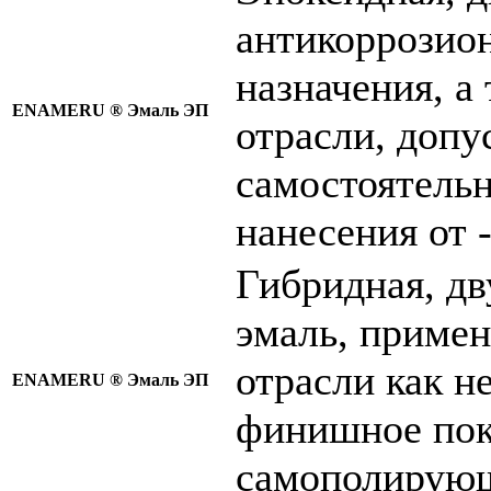
антикоррозио
назначения, а
ENAMERU ®
Эмаль ЭП
отрасли, допу
самостоятель
нанесения от -
Гибридная, д
эмаль, примен
отрасли как 
ENAMERU ®
Эмаль ЭП
финишное пок
самополирующ