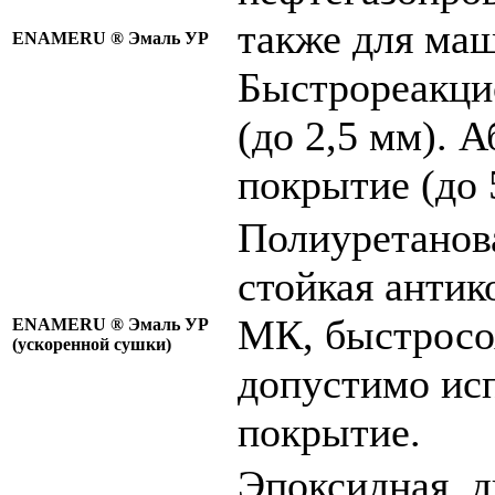
также для ма
ENAMERU ®
Эмаль УР
Быстрореакцио
(до 2,5 мм). 
покрытие (до 
Полиуретанов
стойкая антик
МК, быстросох
ENAMERU ®
Эмаль УР
(ускоренной сушки)
допустимо исп
покрытие.
Эпоксидная, 