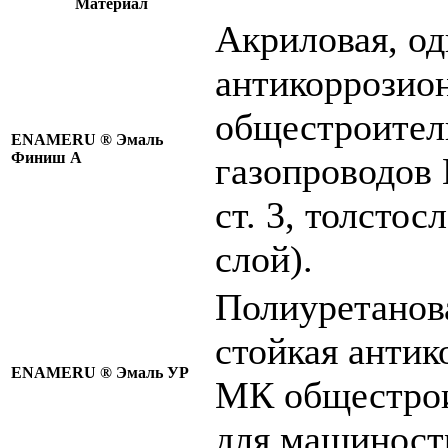
Материал
Акриловая, о
антикоррозио
общестроител
ENAMERU ® Эмаль
Финиш А
газопроводов 
ст. 3, толстос
слой).
Полиуретанов
стойкая антик
ENAMERU ®
Эмаль УР
МК общестрои
для машиност