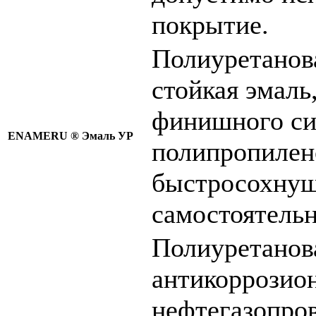
покрытие.
Полиуретанов
стойкая эмаль
финишного си
ENAMERU ®
Эмаль УР
полипропилен
быстросохнущая
самостоятельн
Полиуретанов
антикоррозио
нефтегазопров