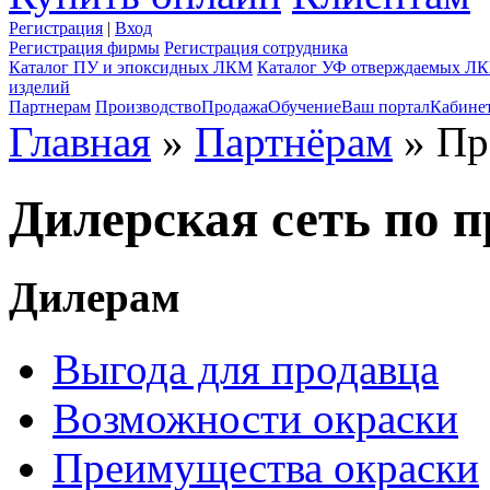
Регистрация
|
Вход
Регистрация фирмы
Регистрация сотрудника
Каталог ПУ и эпоксидных ЛКМ
Каталог УФ отверждаемых Л
изделий
Партнерам
Производство
Продажа
Обучение
Ваш портал
Кабине
Главная
»
Партнёрам
» Пр
Дилерская сеть по
Дилерам
Выгода для продавца
Возможности окраски
Преимущества окраски