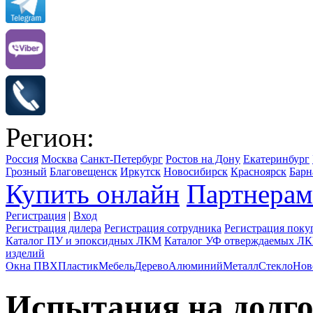
Регион:
Россия
Москва
Санкт-Петербург
Ростов на Дону
Екатеринбург
Грозный
Благовещенск
Иркутск
Новосибирск
Красноярск
Барн
Купить онлайн
Партнерам
Регистрация
|
Вход
Регистрация дилера
Регистрация сотрудника
Регистрация поку
Каталог ПУ и эпоксидных ЛКМ
Каталог УФ отверждаемых Л
изделий
Окна ПВХ
Пластик
Мебель
Дерево
Алюминий
Металл
Стекло
Нов
Испытания на долго