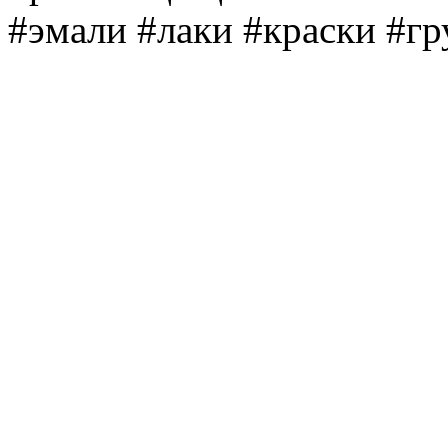
#эмали #лаки #краски #г