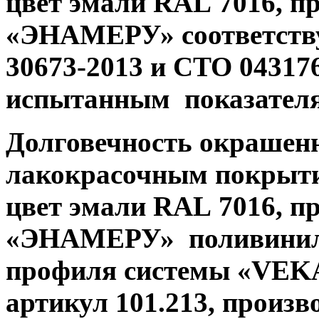
цвет эмали
RAL
7016, п
«ЭНАМЕРУ» соответств
30673-2013 и СТО 043176
испытанным показателя
Долговечность окрашенн
лакокрасочным покрыт
цвет эмали
RAL
7016, п
«ЭНАМЕРУ» поливинилх
профиля системы
«VEKA
артикул 101.213, прои